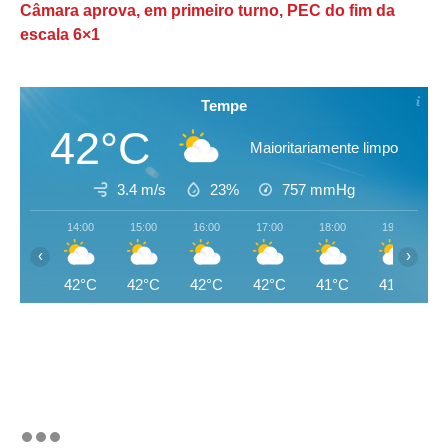
Câmara aprova, em primeiro turno, PEC do fim da
escala 6×1
Tempe
42°C
Maioritariamente limpo
3.4 m/s
23%
757
mmHg
14:00
15:00
16:00
17:00
18:00
19:00
‹
›
42°C
42°C
42°C
42°C
41°C
41°C