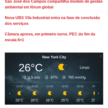
São José dos Campos compartilha modelo de gestão
ambiental em fórum global
Nova UBS Vila Industrial entra na fase de conclusão
dos serviços
Câmara aprova, em primeiro turno, PEC do fim da
escala 6×1
New York City
26°C
Limpo
1.5 m/s
87%
765
mmHg
23:00
00:00
01:00
02:00
03:00
04:00
‹
›
26°C
26°C
26°C
25°C
25°C
25°C