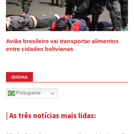
Avião brasileiro vai transportar alimentos
entre cidades bolivianas
IDIOMA
Portuguese
| As três notícias mais lidas: