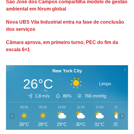
São José dos Campos compartilha modelo de gestão
ambiental em fórum global
Nova UBS Vila Industrial entra na fase de conclusão
dos serviços
Câmara aprova, em primeiro turno, PEC do fim da
escala 6×1
New York City
26°C
Limpo
1.8 m/s
86%
766
mmHg
08:00
09:00
10:00
11:00
12:00
13:00
‹
›
26°C
28°C
29°C
30°C
31°C
29°C