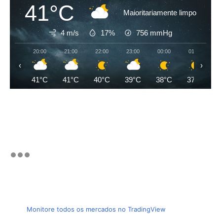
41°C
Maioritariamente limpo
4 m/s
17%
756
mmHg
20:00
21:00
22:00
23:00
00:00
01:00
‹
›
41°C
41°C
40°C
39°C
38°C
37°C
Monitore todos os mercados no TradingView