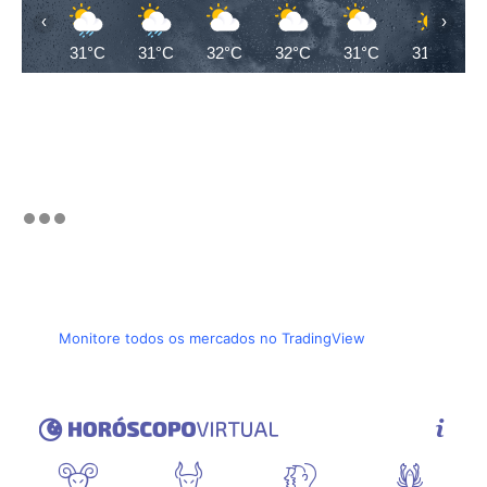
‹
›
31°C
31°C
32°C
32°C
31°C
31°C
Monitore todos os mercados no TradingView