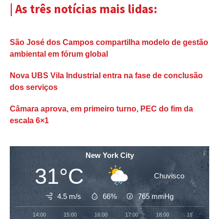
| As três notícias mais lidas:
São José dos Campos compartilha modelo de gestão
ambiental em fórum global
Nova UBS Vila Industrial entra na fase de conclusão
dos serviços
Câmara aprova, em primeiro turno, PEC do fim da
escala 6×1
New York City
31°C
Chuvisco
4.5 m/s
66%
765
mmHg
14:00
15:00
16:00
17:00
18:00
19:00