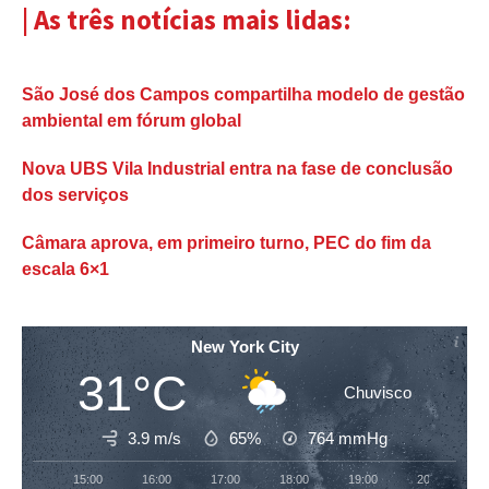
| As três notícias mais lidas:
São José dos Campos compartilha modelo de gestão
ambiental em fórum global
Nova UBS Vila Industrial entra na fase de conclusão
dos serviços
Câmara aprova, em primeiro turno, PEC do fim da
escala 6×1
New York City
31°C
Chuvisco
3.9 m/s
65%
764
mmHg
15:00
16:00
17:00
18:00
19:00
20:00