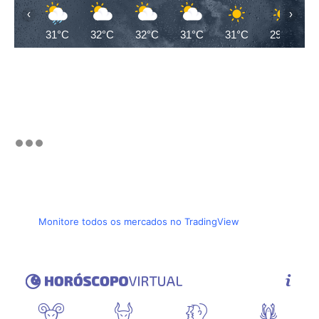
‹
›
31°C
32°C
32°C
31°C
31°C
29°C
Monitore todos os mercados no TradingView