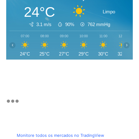
24°C
Limpo
3.1 m/s
90%
762
mmHg
07:00
08:00
09:00
10:00
11:00
12:00
‹
›
24°C
25°C
27°C
29°C
30°C
32°C
Monitore todos os mercados no TradingView