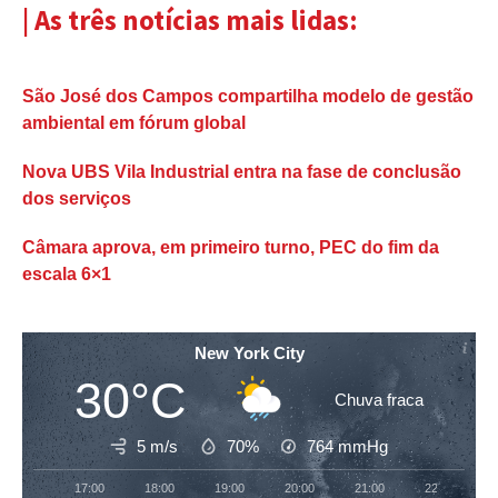
| As três notícias mais lidas:
São José dos Campos compartilha modelo de gestão
ambiental em fórum global
Nova UBS Vila Industrial entra na fase de conclusão
dos serviços
Câmara aprova, em primeiro turno, PEC do fim da
escala 6×1
New York City
30°C
Chuva fraca
5 m/s
70%
764
mmHg
17:00
18:00
19:00
20:00
21:00
22:00