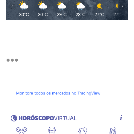
‹
›
30°C
30°C
29°C
28°C
27°C
27°C
Monitore todos os mercados no TradingView