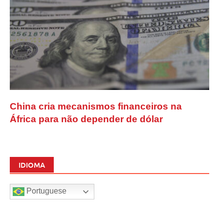
China cria mecanismos financeiros na
África para não depender de dólar
IDIOMA
Portuguese