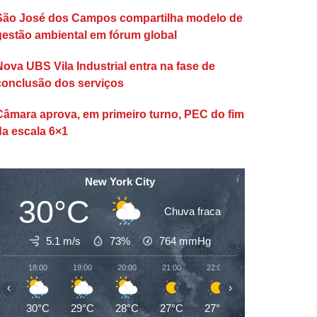
São José dos Campos compartilha modelo de
gestão ambiental em fórum global
Nova UBS Vila Industrial entra na fase de
conclusão dos serviços
Câmara aprova, em primeiro turno, PEC do fim
da escala 6×1
New York City
30°C
Chuva fraca
5.1 m/s
73%
764
mmHg
18:00
19:00
20:00
21:00
22:00
23:00
00:00
‹
›
30°C
29°C
28°C
27°C
27°C
26°C
26°C