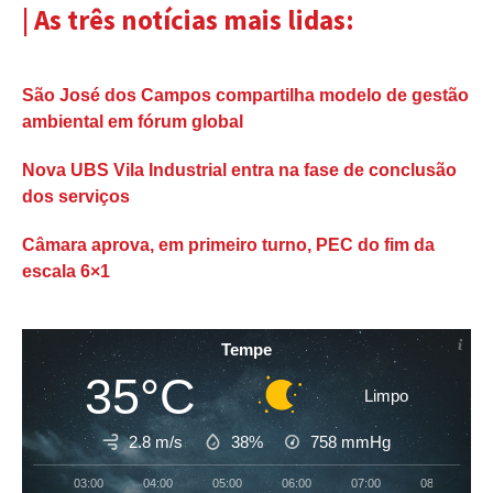
| As três notícias mais lidas:
São José dos Campos compartilha modelo de gestão
ambiental em fórum global
Nova UBS Vila Industrial entra na fase de conclusão
dos serviços
Câmara aprova, em primeiro turno, PEC do fim da
escala 6×1
Tempe
35°C
Limpo
2.8 m/s
38%
758
mmHg
03:00
04:00
05:00
06:00
07:00
08:00