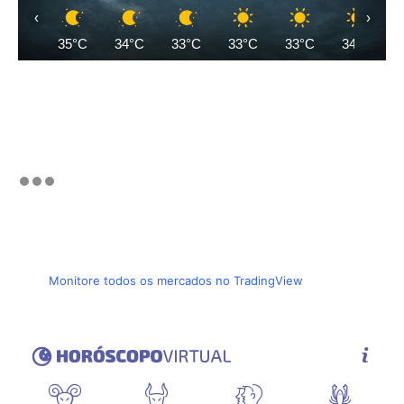
‹
›
35°C
34°C
33°C
33°C
33°C
34°C
Monitore todos os mercados no TradingView