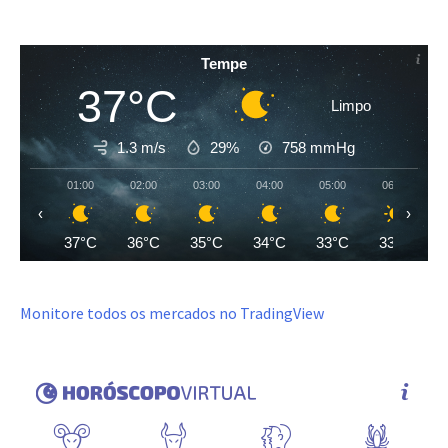
Tempe
37°C
Limpo
1.3 m/s
29%
758
mmHg
01:00
02:00
03:00
04:00
05:00
06:00
‹
›
37°C
36°C
35°C
34°C
33°C
33°C
Monitore todos os mercados no TradingView